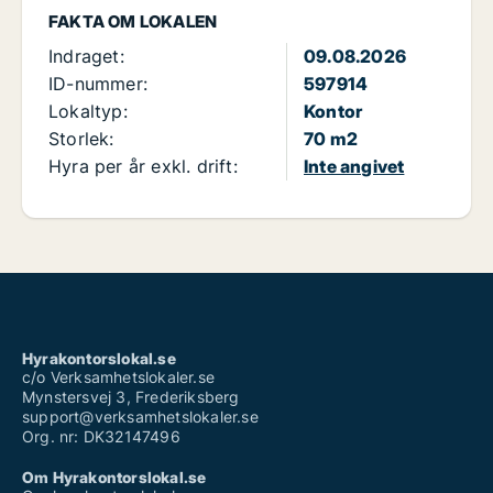
FAKTA OM LOKALEN
Indraget:
09.08.2026
ID-nummer:
597914
Lokaltyp:
Kontor
Storlek:
70 m2
Hyra per år exkl. drift:
Inte angivet
Hyrakontorslokal.se
c/o Verksamhetslokaler.se
Mynstersvej 3, Frederiksberg
support@verksamhetslokaler.se
Org. nr: DK32147496
Om Hyrakontorslokal.se