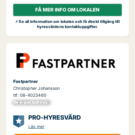
FÅ MER INFO OM LOKALEN
⚡ Se all information om lokalen och få direkt tillgång till
hyresvärdens kontaktuppgifter.
Fastpartner
Christopher Johansson
tlf: 08-4023460
Se e-postadress
xxxxxxxxxxxxxxx
PRO-HYRESVÄRD
Läs mer