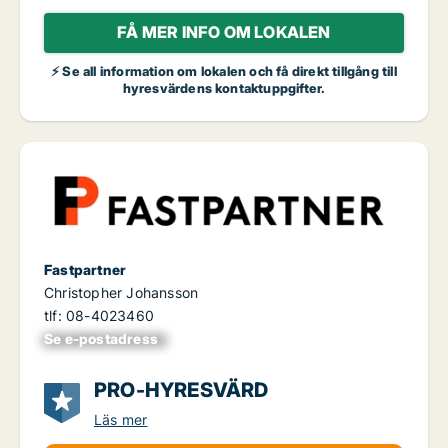
FÅ MER INFO OM LOKALEN
⚡ Se all information om lokalen och få direkt tillgång till
hyresvärdens kontaktuppgifter.
Fastpartner
Christopher Johansson
tlf: 08-4023460
Se e-postadress
xxxxxxxxxxxxxxx
PRO-HYRESVÄRD
Läs mer