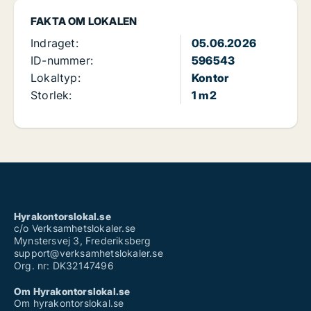
FAKTA OM LOKALEN
Indraget:
05.06.2026
ID-nummer:
596543
Lokaltyp:
Kontor
Storlek:
1 m2
Hyrakontorslokal.se
c/o Verksamhetslokaler.se
Mynstersvej 3, Frederiksberg
support@verksamhetslokaler.se
Org. nr: DK32147496
Om Hyrakontorslokal.se
Om hyrakontorslokal.se