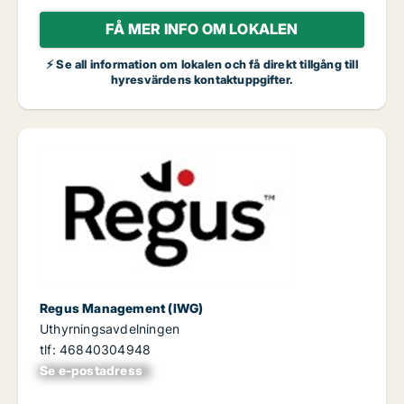
FÅ MER INFO OM LOKALEN
⚡ Se all information om lokalen och få direkt tillgång till
hyresvärdens kontaktuppgifter.
Regus Management (IWG)
Uthyrningsavdelningen
tlf: 46840304948
Se e-postadress
xxxxxxxxxxxxxxx