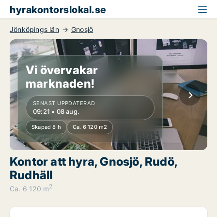
hyrakontorslokal.se
Jönköpings län
Gnosjö
Vi övervakar
marknaden!
SENAST UPPDATERAD
09:21 • 08 aug.
Skapad 8 h
Ca. 6 120 m2
Kontor att hyra, Gnosjö, Rudö,
Rudhäll
2
Ca. 6 120 m