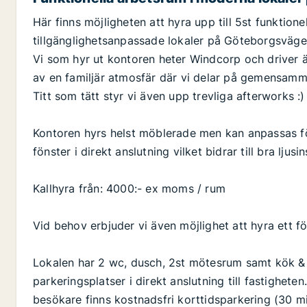
Här finns möjligheten att hyra upp till 5st funktion
tillgänglighetsanpassade lokaler på Göteborgsväge
Vi som hyr ut kontoren heter Windcorp och driver äv
av en familjär atmosfär där vi delar på gemensa
Titt som tätt styr vi även upp trevliga afterworks :)
Kontoren hyrs helst möblerade men kan anpassas f
fönster i direkt anslutning vilket bidrar till bra ljusi
Kallhyra från: 4000:- ex moms / rum
Vid behov erbjuder vi även möjlighet att hyra ett f
Lokalen har 2 wc, dusch, 2st mötesrum samt kök & 
parkeringsplatser i direkt anslutning till fastigheten
besökare finns kostnadsfri korttidsparkering (30 m