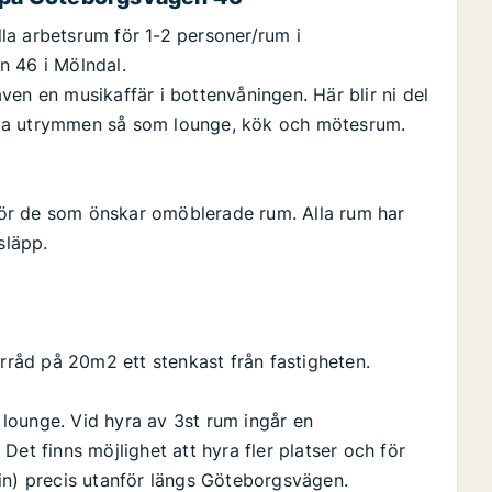
ella arbetsrum för 1-2 personer/rum i
n 46 i Mölndal.
en en musikaffär i bottenvåningen. Här blir ni del
mma utrymmen så som lounge, kök och mötesrum.
ör de som önskar omöblerade rum. Alla rum har
nsläpp.
örråd på 20m2 ett stenkast från fastigheten.
lounge. Vid hyra av 3st rum ingår en
. Det finns möjlighet att hyra fler platser och för
in) precis utanför längs Göteborgsvägen.