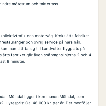
t mindre mötesrum och takterrass.
 kollektivtrafik och motorväg. Krokslätts fabriker
estauranger och övrig service på nära håll.
an man lätt ta sig till Landvetter flygplats på
slätts fabriker går även spårvagnslinjerna 2 och 4
dast 8 minuter.
ndal. Mölndal ligger i kommunen Mölndal, som
m2. Hyrespris: Ca. 48 000 kr. per år. Det medföljer