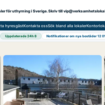
aler för uthyrning i Sverige. Skriv till vip@verksamhetslok
tta hyresgäst
Kontakta oss
Sök bland alla lokaler
Kontorlok
Uppdaterade 24h
8
Notifikationer om nya bostäder
12 0