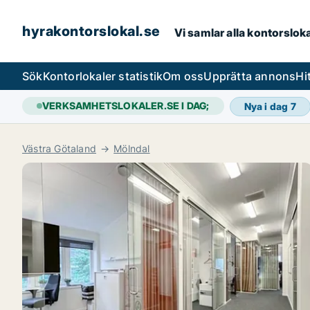
hyrakontorslokal.se
Vi samlar alla kontorslok
Sök
Kontorlokaler statistik
Om oss
Upprätta annons
Hi
VERKSAMHETSLOKALER.SE I DAG;
Nya i dag
7
Västra Götaland
Mölndal