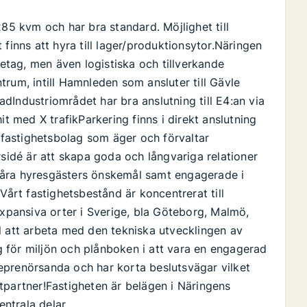
285 kvm och har bra standard. Möjlighet till
finns att hyra till lager/produktionsytor.Näringen
tag, men även logistiska och tillverkande
rum, intill Hamnleden som ansluter till Gävle
dIndustriområdet har bra anslutning till E4:an via
it med X trafikParkering finns i direkt anslutning
t fastighetsbolag som äger och förvaltar
rsidé är att skapa goda och långvariga relationer
våra hyresgästers önskemål samt engagerade i
Vårt fastighetsbestånd är koncentrerat till
expansiva orter i Sverige, bla Göteborg, Malmö,
l att arbeta med den tekniska utvecklingen av
ng för miljön och plånboken i att vara en engagerad
eprenörsanda och har korta beslutsvägar vilket
tpartner!Fastigheten är belägen i Näringens
ntrala delar.