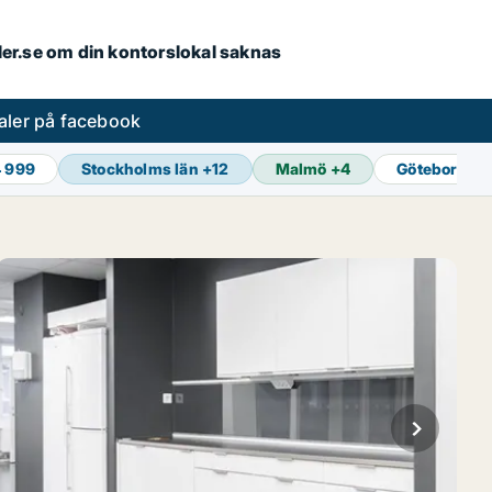
aler.se om din kontorslokal saknas
aler på facebook
4 999
Stockholms län
+
12
Malmö
+
4
Göteborg
+
1