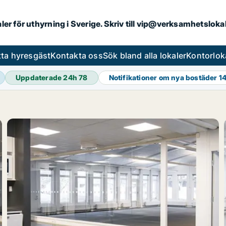
aler för uthyrning i Sverige. Skriv till vip@verksamhetslok
tta hyresgäst
Kontakta oss
Sök bland alla lokaler
Kontorlok
Uppdaterade 24h
78
Notifikationer om nya bostäder
1