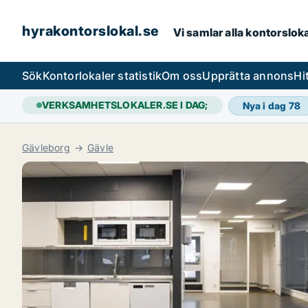
hyrakontorslokal.se
Vi samlar alla kontorslok
Sök
Kontorlokaler statistik
Om oss
Upprätta annons
Hi
VERKSAMHETSLOKALER.SE I DAG;
Nya i dag
78
Gävleborg
Gävle