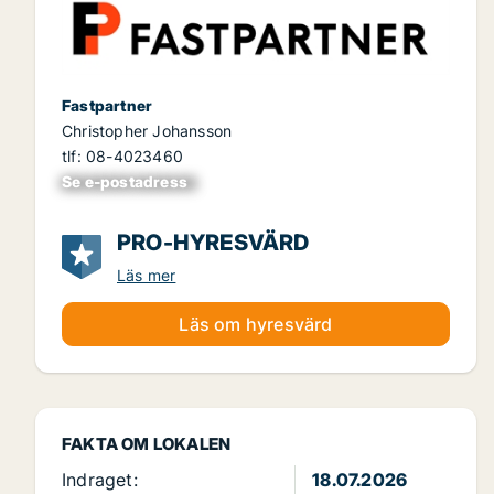
Fastpartner
Christopher Johansson
tlf: 08-4023460
Se e-postadress
xxxxxxxxxxxxxxx
PRO-HYRESVÄRD
Läs mer
Läs om hyresvärd
FAKTA OM LOKALEN
Indraget:
18.07.2026