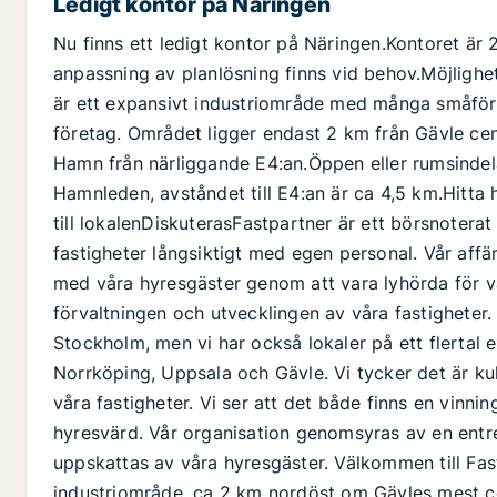
Ledigt kontor på Näringen
Nu finns ett ledigt kontor på Näringen.Kontoret är 
anpassning av planlösning finns vid behov.Möjlighet 
är ett expansivt industriområde med många småföre
företag. Området ligger endast 2 km från Gävle cent
Hamn från närliggande E4:an.Öppen eller rumsindela
Hamnleden, avståndet till E4:an är ca 4,5 km.Hitta h
till lokalenDiskuterasFastpartner är ett börsnotera
fastigheter långsiktigt med egen personal. Vår affä
med våra hyresgäster genom att vara lyhörda för 
förvaltningen och utvecklingen av våra fastigheter. 
Stockholm, men vi har också lokaler på ett flertal 
Norrköping, Uppsala och Gävle. Vi tycker det är ku
våra fastigheter. Vi ser att det både finns en vinni
hyresvärd. Vår organisation genomsyras av en entr
uppskattas av våra hyresgäster. Välkommen till Fas
industriområde, ca 2 km nordöst om Gävles mest ce