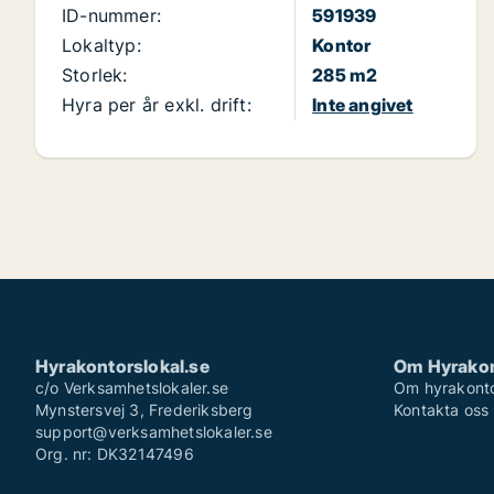
ID-nummer:
591939
Lokaltyp:
Kontor
Storlek:
285 m2
Hyra per år exkl. drift:
Inte angivet
Hyrakontorslokal.se
Om Hyrakon
c/o Verksamhetslokaler.se
Om hyrakonto
Mynstersvej 3, Frederiksberg
Kontakta oss
support@verksamhetslokaler.se
Org. nr: DK32147496