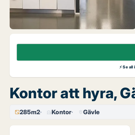
⚡ Se all
Kontor att hyra, 
285m2
Kontor
Gävle